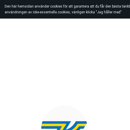
Den här hemsidan använder cookies för att garantera att du får den bästa tänk
användningen av icke-essentiella cookies, vänligen klicka "Jag håller med"