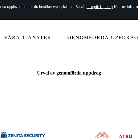
bara upplevelsen när du besöker webbplatsen. Se vår
integritetspolicy
för mer inform
VÅRA TJÄNSTER
GENOMFÖRDA UPPDRA
Urval av genomförda uppdrag